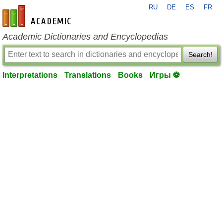
RU
DE
ES
FR
en-academic.com
Academic Dictionaries and Encyclopedias
Search!
Interpretations
Translations
Books
Игры ⚽