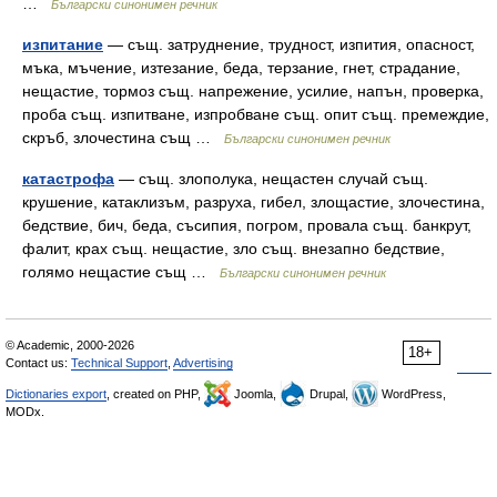
…
Български синонимен речник
изпитание
— същ. затруднение, трудност, изпития, опасност,
мъка, мъчение, изтезание, беда, терзание, гнет, страдание,
нещастие, тормоз същ. напрежение, усилие, напън, проверка,
проба същ. изпитване, изпробване същ. опит същ. премеждие,
скръб, злочестина същ …
Български синонимен речник
катастрофа
— същ. злополука, нещастен случай същ.
крушение, катаклизъм, разруха, гибел, злощастие, злочестина,
бедствие, бич, беда, съсипия, погром, провала същ. банкрут,
фалит, крах същ. нещастие, зло същ. внезапно бедствие,
голямо нещастие същ …
Български синонимен речник
© Academic, 2000-2026
18+
Contact us:
Technical Support
,
Advertising
Dictionaries export
, created on PHP,
Joomla,
Drupal,
WordPress,
MODx.