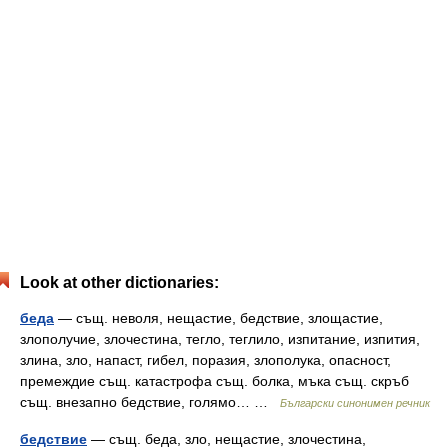
Look at other dictionaries:
беда
— същ. неволя, нещастие, бедствие, злощастие,
злополучие, злочестина, тегло, теглило, изпитание, изпития,
злина, зло, напаст, гибел, поразия, злополука, опасност,
премеждие същ. катастрофа същ. болка, мъка същ. скръб
същ. внезапно бедствие, голямо… …
Български синонимен речник
бедствие
— същ. беда, зло, нещастие, злочестина,