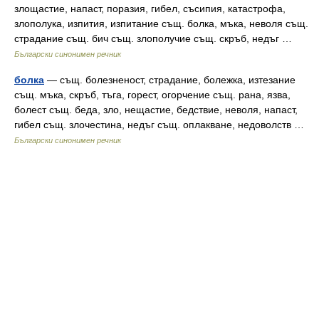
злощастие, напаст, поразия, гибел, съсипия, катастрофа,
злополука, изпития, изпитание същ. болка, мъка, неволя същ.
страдание същ. бич същ. злополучие същ. скръб, недъг …
Български синонимен речник
болка
— същ. болезненост, страдание, болежка, изтезание
същ. мъка, скръб, тъга, горест, огорчение същ. рана, язва,
болест същ. беда, зло, нещастие, бедствие, неволя, напаст,
гибел същ. злочестина, недъг същ. оплакване, недоволств …
Български синонимен речник