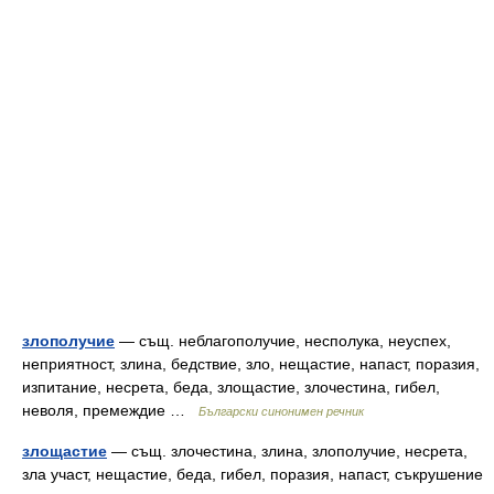
злополучие
— същ. неблагополучие, несполука, неуспех,
неприятност, злина, бедствие, зло, нещастие, напаст, поразия,
изпитание, несрета, беда, злощастие, злочестина, гибел,
неволя, премеждие …
Български синонимен речник
злощастие
— същ. злочестина, злина, злополучие, несрета,
зла участ, нещастие, беда, гибел, поразия, напаст, съкрушение