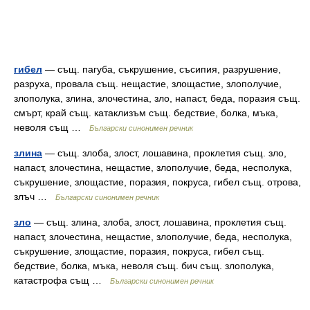
гибел
— същ. пагуба, съкрушение, съсипия, разрушение,
разруха, провала същ. нещастие, злощастие, злополучие,
злополука, злина, злочестина, зло, напаст, беда, поразия същ.
смърт, край същ. катаклизъм същ. бедствие, болка, мъка,
неволя същ …
Български синонимен речник
злина
— същ. злоба, злост, лошавина, проклетия същ. зло,
напаст, злочестина, нещастие, злополучие, беда, несполука,
съкрушение, злощастие, поразия, покруса, гибел същ. отрова,
злъч …
Български синонимен речник
зло
— същ. злина, злоба, злост, лошавина, проклетия същ.
напаст, злочестина, нещастие, злополучие, беда, несполука,
съкрушение, злощастие, поразия, покруса, гибел същ.
бедствие, болка, мъка, неволя същ. бич същ. злополука,
катастрофа същ …
Български синонимен речник