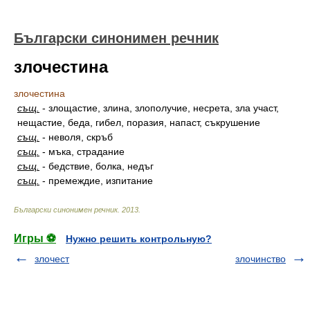
Български синонимен речник
злочестина
злочестина
същ.
-
злощастие, злина, злополучие, несрета, зла участ,
нещастие, беда, гибел, поразия, напаст, съкрушение
същ.
-
неволя, скръб
същ.
-
мъка, страдание
същ.
-
бедствие, болка, недъг
същ.
-
премеждие, изпитание
Български синонимен речник
.
2013
.
Игры ⚽
Нужно решить контрольную?
злочест
злочинство